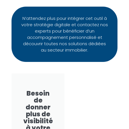
N’attendez plus pour intégrer cet outil à
votre stratégie digitale et contactez nos
experts pour bénéficier d’un
accompagnement personnalisé et
découvrir toutes nos solutions dédiées
au secteur immobilier.
Besoin
de
donner
plus de
visibilité
à votre