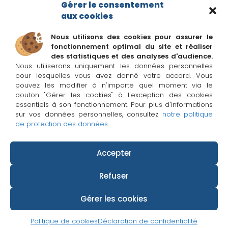
Google My Business est incontournable pour votre agence
Gérer le consentement
immobilière ?
aux cookies
Nous utilisons des cookies pour assurer le
fonctionnement optimal du site et réaliser
Suivez Adapt immo sur les réseaux
des statistiques et des analyses d'audience.
Nous utiliserons uniquement les données personnelles
pour lesquelles vous avez donné votre accord. Vous
La Newsletter Adapt immo
pouvez les modifier à n'importe quel moment via le
Nouveautés, promos et actus immobilières pour les
bouton "Gérer les cookies" à l'exception des cookies
pros de l'immo !
essentiels à son fonctionnement. Pour plus d'informations
sur vos données personnelles, consultez
notre politique
de protection des données
.
Accepter
If you cannot view this landing page, please click
here..
Refuser
Gérer les cookies
Plan du site
Mentions légales
Politique de confidentialité
Politique de cookies
Déclaration de confidentialité