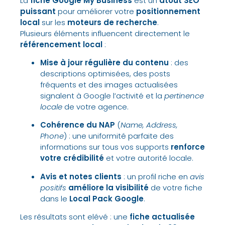
La
fiche Google My Business
est un
atout SEO
puissant
pour améliorer votre
positionnement
local
sur les
moteurs de recherche
.
Plusieurs éléments influencent directement le
référencement local
:
Mise à jour régulière du contenu
: des
descriptions optimisées
, des
posts
fréquents
et des
images actualisées
signalent à
Google
l’activité et la
pertinence
locale
de votre agence.
Cohérence du NAP
(
Name, Address,
Phone
) : une
uniformité parfaite
des
informations sur tous vos supports
renforce
votre
crédibilité
et votre
autorité locale
.
Avis et notes clients
: un profil riche en
avis
positifs
améliore la
visibilité
de votre fiche
dans le
Local Pack Google
.
Les
résultats sont elévé
: une
fiche actualisée