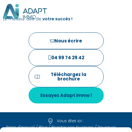
Le meilleur allié de
votre succès !
Nous écrire
04 99 74 29 42
Téléchargez la
brochure
Essayez Adapt immo !
Vous êtes ici :
Page d'accueil
/
Blog
/
Booster son business
/
Pourquoi