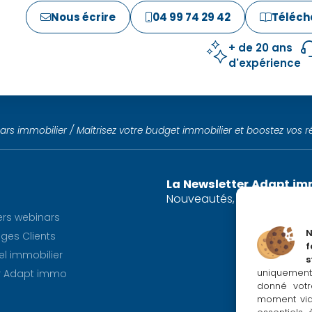
Nous écrire
04 99 74 29 42
Téléch
+ de 20 ans
d'expérience
ars immobilier
/
Maîtrisez votre budget immobilier et boostez vos r
La Newsletter Adapt i
Nouveautés, promos et actu
ers webinars
es Clients
f
el immobilier
s
uniquement
r Adapt immo
donné votr
moment via 
If you cannot 