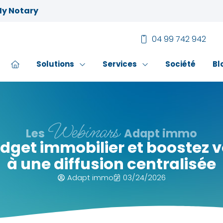
My Notary
04 99 742 942
Solutions
Services
Société
Bl
Webinars
Les
Adapt immo
udget immobilier et boostez v
à une diffusion centralisée
Adapt immo
03/24/2026