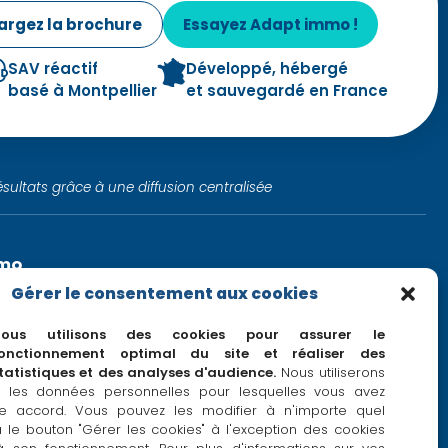
argez la brochure
Essayez Adapt immo !
SAV réactif
Développé, hébergé
basé à Montpellier
et sauvegardé en France
ésultats grâce à une diffusion centralisée
mmo
s immobilières pour les pros de l'immo !
Gérer le consentement aux cookies
Nous utilisons des cookies pour assurer le
onctionnement optimal du site et réaliser des
tatistiques et des analyses d'audience.
Nous utiliserons
 les données personnelles pour lesquelles vous avez
e accord. Vous pouvez les modifier à n'importe quel
le bouton "Gérer les cookies" à l'exception des cookies
view this landing page, please click
here..