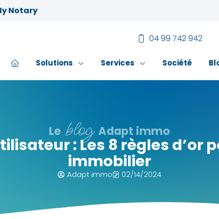
My Notary
04 99 742 942
Solutions
Services
Société
Bl
blog
Le
Adapt immo
ilisateur : Les 8 règles d’or p
immobilier
Adapt immo
02/14/2024