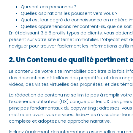
Qui sont ces personnes ?
Quelles aspirations les poussent vers vous ?
Quel est leur degré de connaissance en matière i
Quelles appréhensions rencontrent-ils, que ce soit 
En établissant 3 à 5 profils types de clients, vous obtien
présent sur votre site internet immobilier. L’objectif est d
naviguer pour trouver facilement les informations qu’ils 
2. Un Contenu de qualité pertinent
Le contenu de votre site immobilier doit être à la fois in
des descriptions détaillées des propriétés, et des imag
vidéos, des visites virtuelles des propriétés, et des témoi
La rédaction de contenu ne se limite pas à remplir votr
l’expérience utilisateur (UX) conçue par les UX designer
principes fondamentaux du copywriting : adressez-vous 
mettre en avant vos services. Aidez-les à visualiser leur 
complexe et adoptez une approche narrative.
Incluez également des informations essentielles qui renfo