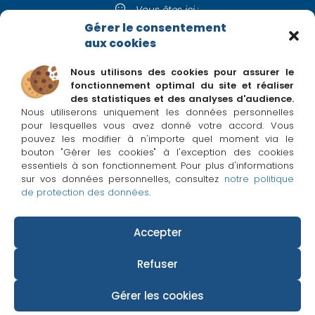
Vous êtes ici :
Page d'accueil
/
Blog
/
SEO Immobilier
/
6 idées reçues sur le
Gérer le consentement
Référencement Naturel (SEO) !
aux cookies
Nous utilisons des cookies pour assurer le
fonctionnement optimal du site et réaliser
Suivez Adapt immo sur les réseaux
des statistiques et des analyses d'audience.
Nous utiliserons uniquement les données personnelles
pour lesquelles vous avez donné votre accord. Vous
La Newsletter Adapt immo
pouvez les modifier à n'importe quel moment via le
Nouveautés, promos et actus immobilières pour les
bouton "Gérer les cookies" à l'exception des cookies
pros de l'immo !
essentiels à son fonctionnement. Pour plus d'informations
sur vos données personnelles, consultez
notre politique
de protection des données
.
Accepter
If you cannot view this landing page, please click
here..
Refuser
Gérer les cookies