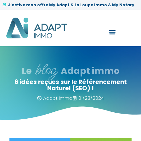
✨
J’active mon offre My Adapt & La Loupe Immo & My Notary
🎁
blog
Le
Adapt immo
6 idées reçues sur le Référencement
Naturel (SEO) !
Adapt immo
01/23/2024