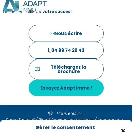
Le meilleur allié de
votre succès !
Nous écrire
04 99 74 29 42
Téléchargez la
brochure
Essayez Adapt immo !
Vous êtes ici :
Page d'accueil
/
Blog
/
Booster son business
/
Inter agence
immobilière : Comment optimiser son business immobilier
Gérer le consentement